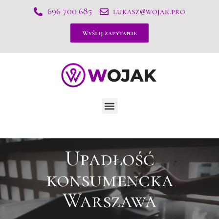
696 700 685
lukasz@wojak.pro
Wyślij zapytanie
Upadłość
konsumencka
Warszawa