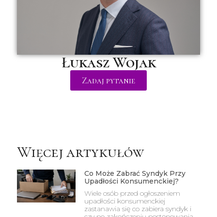
Łukasz Wojak
Zadaj pytanie
Więcej artykułów
Co Może Zabrać Syndyk Przy
Upadłości Konsumenckiej?
Wiele osób przed ogłoszeniem
upadłości konsumenckiej
zastanawia się co zabiera syndyk i
czy po zakończeniu postępowania