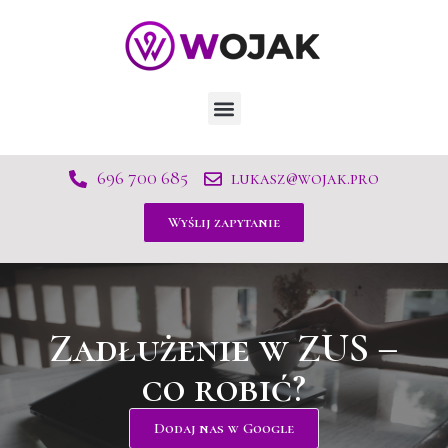
696 700 685
lukasz@wojak.pro
Wyślij zapytanie
Zadłużenie w ZUS –
co robić?
Dodaj nas w Google